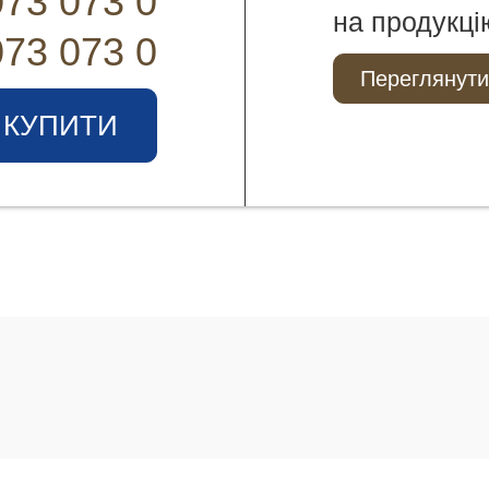
073 073 0
на продукці
073 073 0
Переглянути
КУПИТИ