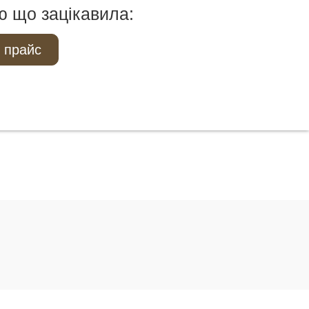
ю що зацікавила:
 прайс