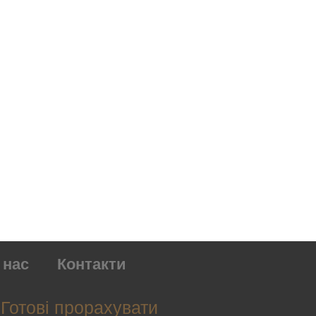
 нас
Контакти
Готові прорахувати