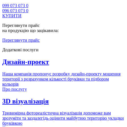
099 073 073 0
096 073 073 0
КУПИТИ
Переглянути прайс
на продукцію що зацікавила:
Переглянути прайс
Додаткові послуги
Дизайн-проект
Наша компанія пропонує розробку дизайн-проекту мощення
території з розрахунком кількості бруківки та підбором
кольорів
Про послугу
3D візуалізація
Тривимірна фотореалістична візуалізація допоможе вам
зрозуміти та заздалегідь оцінити майбутню територію укладки
бруківкою