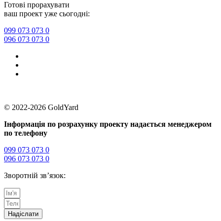
Готові прорахувати
ваш проект уже сьогодні:
099 073 073 0
096 073 073 0
Прайс
–
Політика конфіденційності
© 2022-2026 GoldYard
Інформація по розрахунку проекту надається менеджером
по телефону
099 073 073 0
096 073 073 0
Зворотній зв’язок:
Надіслати