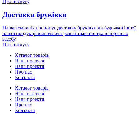
Про послугу
Доставка бруківки
Наша компанія пропонує доставку бруківки чи будь-якої іншої
нашої продукції включаючи розвантаження транспортного
засобу
Про послугу
Каталог товарів
Наші послуги
Наші проекти
Про нас
Контакти
Каталог товарів
Наші послуги
Наші проекти
Про нас
Контакти
Прайс
–
Політика конфіденційності