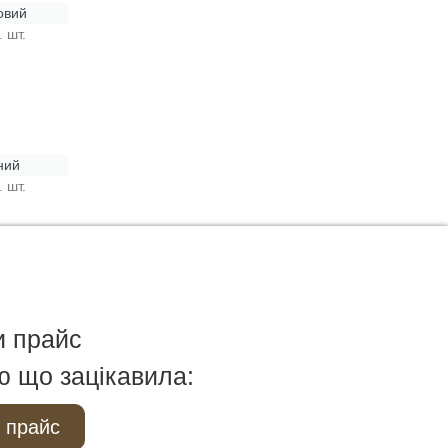
овий
. шт.
ний
. шт.
и прайс
ю що зацікавила:
 прайс