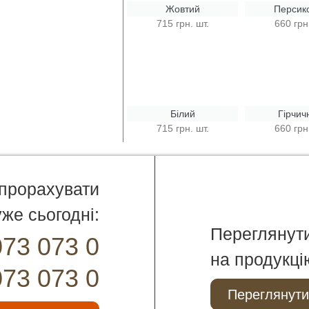
Жовтий
Персик
715 грн. шт.
660 грн
Білий
Гірчич
715 грн. шт.
660 грн
 прорахувати
же сьогодні:
Переглянут
073 073 0
на продукці
073 073 0
Переглянути