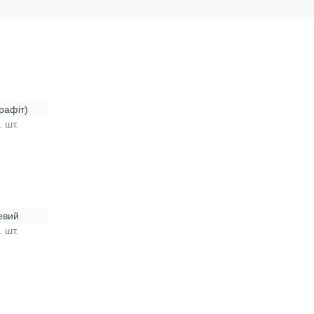
рафіт)
. шт.
евий
. шт.