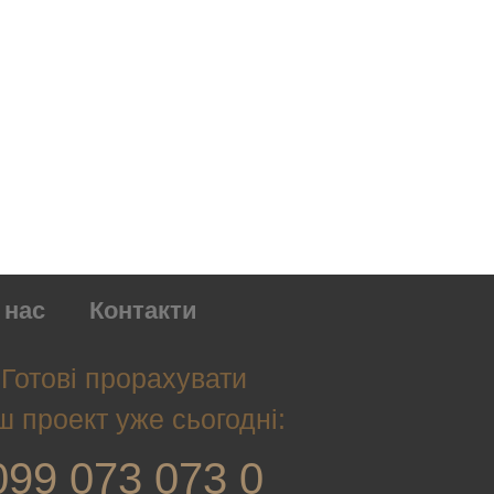
 нас
Контакти
Готові прорахувати
ш проект уже сьогодні:
099 073 073 0