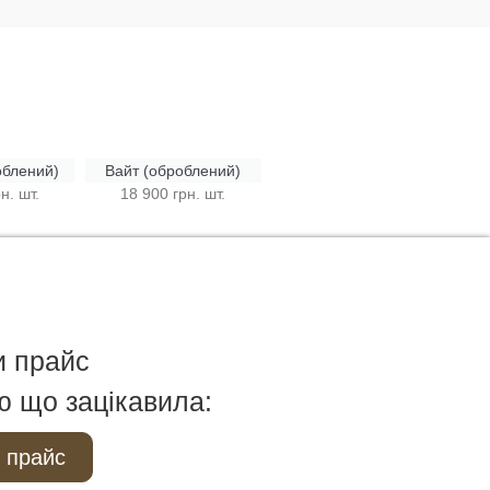
облений)
Вайт (оброблений)
н. шт.
18 900 грн. шт.
и прайс
ю що зацікавила:
 прайс