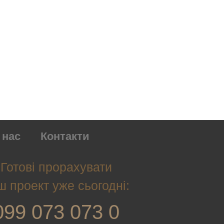
 нас
Контакти
Готові прорахувати
ш проект уже сьогодні:
099 073 073 0