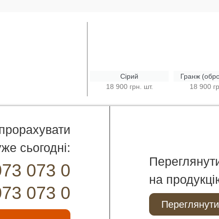
Сірий
Гранж (обр
18 900 грн. шт.
18 900 гр
 прорахувати
же сьогодні:
Переглянут
073 073 0
на продукці
073 073 0
Переглянути