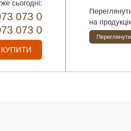
же сьогодні:
Переглянут
073 073 0
на продукці
073 073 0
Переглянути
КУПИТИ