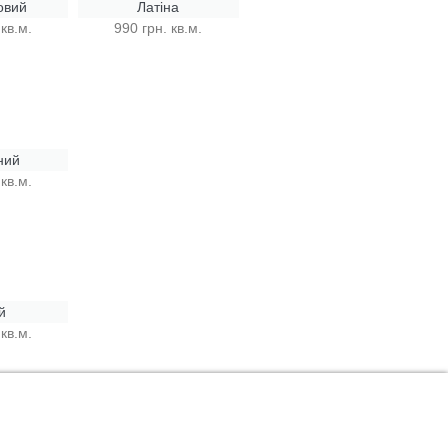
овий
Латіна
 кв.м.
990 грн. кв.м.
ний
 кв.м.
й
 кв.м.