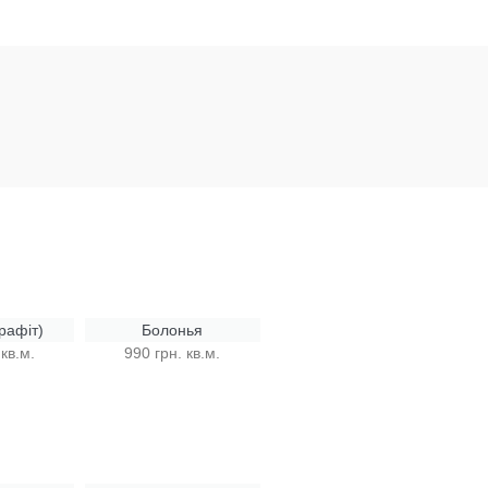
рафіт)
Болонья
 кв.м.
990 грн. кв.м.