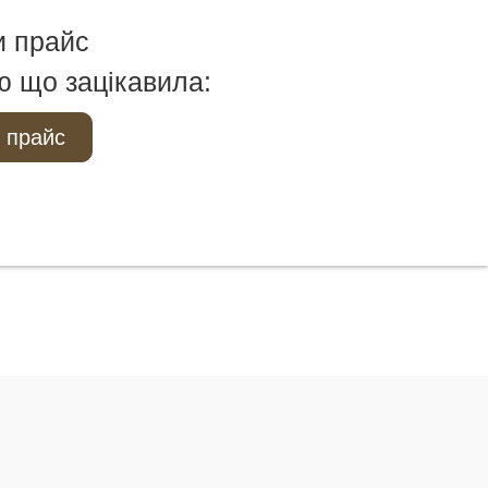
и прайс
ю що зацікавила:
 прайс