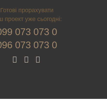
Готові прорахувати
ш проект уже сьогодні:
099 073 073 0
096 073 073 0