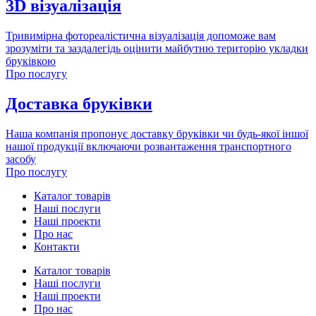
3D візуалізація
Тривимірна фотореалістична візуалізація допоможе вам
зрозуміти та заздалегідь оцінити майбутню територію укладки
бруківкою
Про послугу
Доставка бруківки
Наша компанія пропонує доставку бруківки чи будь-якої іншої
нашої продукції включаючи розвантаження транспортного
засобу
Про послугу
Каталог товарів
Наші послуги
Наші проекти
Про нас
Контакти
Каталог товарів
Наші послуги
Наші проекти
Про нас