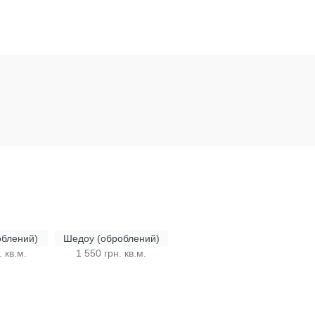
облений)
Шедоу (оброблений)
 кв.м.
1 550 грн. кв.м.