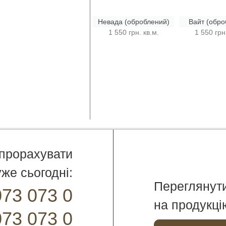
Невада (оброблений)
Вайт (обро
1 550 грн. кв.м.
1 550 грн.
 прорахувати
же сьогодні:
Переглянут
073 073 0
на продукці
073 073 0