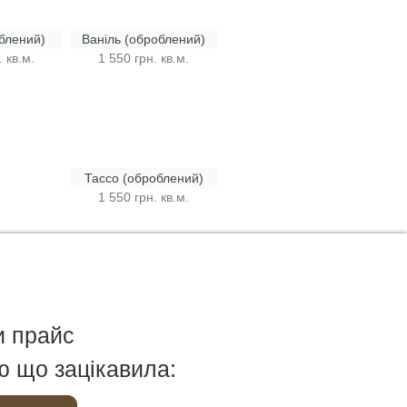
блений)
Ваніль (оброблений)
 кв.м.
1 550 грн. кв.м.
Тассо (оброблений)
1 550 грн. кв.м.
и прайс
ю що зацікавила: