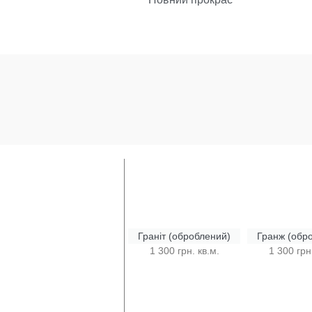
Граніт (оброблений)
Гранж (обр
1 300 грн. кв.м.
1 300 грн.