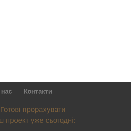
 нас
Контакти
Готові прорахувати
ш проект уже сьогодні: