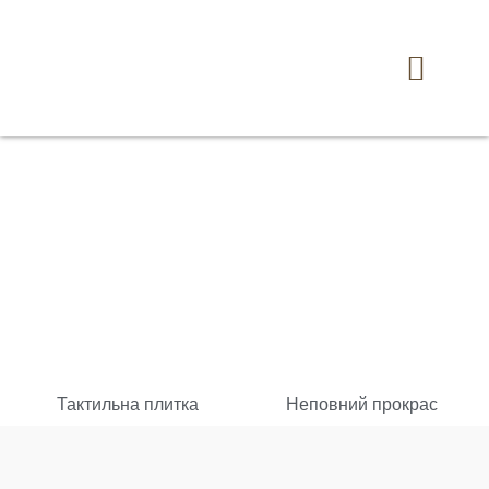
Каталог товарів
Наші послуги
Наші проекти
Тактильна плитка
Неповний прокрас