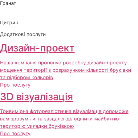
Гранат
Цитрин
Додаткові послуги
Дизайн-проект
Наша компанія пропонує розробку дизайн-проекту
мощення території з розрахунком кількості бруківки
та підбором кольорів
Про послугу
3D візуалізація
Тривимірна фотореалістична візуалізація допоможе
вам зрозуміти та заздалегідь оцінити майбутню
територію укладки бруківкою
Про послугу