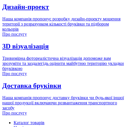
Дизайн-проект
Наша компанія пропонує розробку дизайн-проекту мощення
території з розрахунком кількості бруківки та підбором
кольорів
Про послугу
3D візуалізація
Тривимірна фотореалістична візуалізація допоможе вам
зрозуміти та заздалегідь оцінити майбутню територію укладки
бруківкою
Про послугу
Доставка бруківки
Наша компанія пропонує доставку бруківки чи будь-якої іншої
нашої продукції включаючи розвантаження транспортного
засобу
Про послугу
Каталог товарів